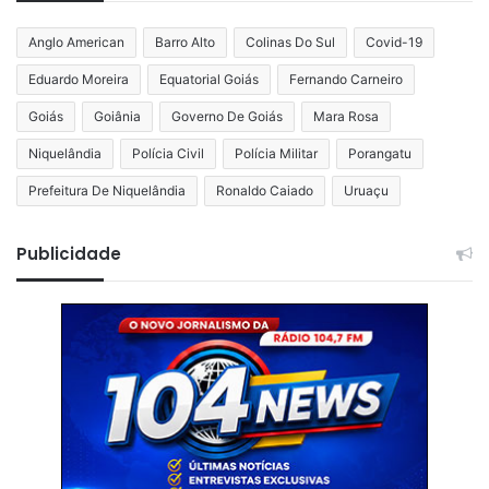
Anglo American
Barro Alto
Colinas Do Sul
Covid-19
Eduardo Moreira
Equatorial Goiás
Fernando Carneiro
Goiás
Goiânia
Governo De Goiás
Mara Rosa
Niquelândia
Polícia Civil
Polícia Militar
Porangatu
Prefeitura De Niquelândia
Ronaldo Caiado
Uruaçu
Publicidade