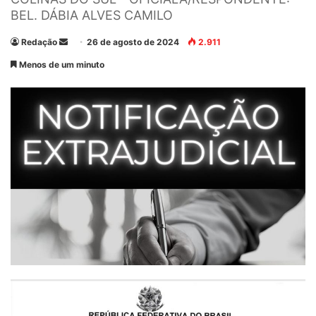
BEL. DÁBIA ALVES CAMILO
Redação
M
26 de agosto de 2024
2.911
a
Menos de um minuto
n
d
e
u
m
e
-
m
a
i
l