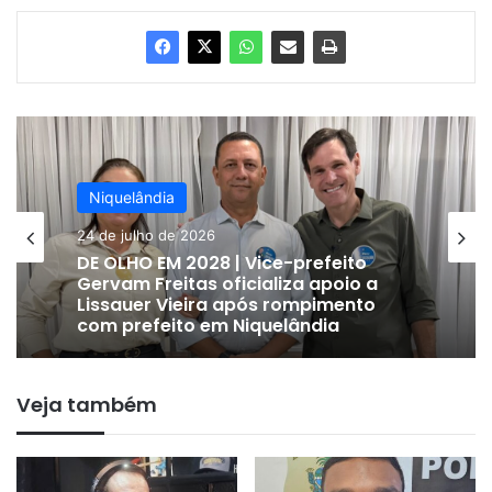
Niquelândia
19 de julho de 2026
Niquelândia
COMOÇÃO – Família detalha
24 de julho de 2026
acidente que matou veterinário após
queda de cavalo no Parque
Agropecuário de Niquelândia
Veja também
DE OLHO EM 2028 | Vice-prefeito
Gervam Freitas oficializa apoio a
Lissauer Vieira após rompimento
com prefeito em Niquelândia