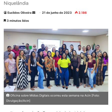
Niquelândia
Euclides Oliveira
M
21 de junho de 2023
2.186
a
3 minutos lidos
n
d
e
u
m
e
-
m
a
i
l
Oficina sobre Mídias Digitais ocorreu esta semana na Acin [Foto:
Divulgação/Acin]