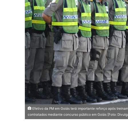
m
e
-
m
a
i
l
Efetivo da PM em Goiás terá importante reforço após treiname
contratados mediante concurso público em Goiás [Foto: Divu