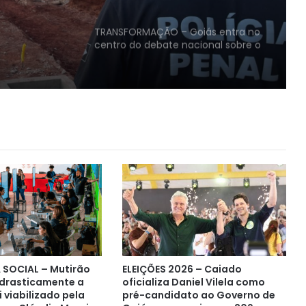
TRANSFORMAÇÃO – Goiás entra no
centro do debate nacional sobre o
futuro da energia elétrica
Governo de Goiás abre inscrições
para o 3º Prêmio de Inovação do
Setor Público
TECNOLOGIA – Frota de drones
agiliza manutenções preventivas
na rede de energia elétrica em
Goiás
ACORDO CUMPRIDO – MP suspende
28 ações contra a Equatorial após
investimentos de R$ 7,1 bilhões em
Goiás
 SOCIAL – Mutirão
ELEIÇÕES 2026 – Caiado
MAIS BENEFICIÁRIOS – Daniel Vilela
 drasticamente a
oficializa Daniel Vilela como
autoriza inclusão de parentes até
i viabilizado pela
pré-candidato ao Governo de