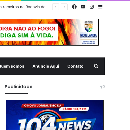
Facebook
YouTube
Instagram
Barra Latera
MUQUÉM 2026 – Estrutura da Prefeitura de Niquelândia oferece acolhimento e atendimento aos romeiros na Rodovia da Fé nesta noite
Pesquisar
Quem somos
Anuncie Aqui
Contato
Publicidade