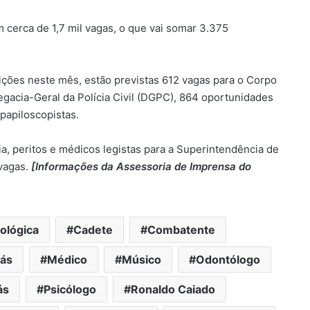
 cerca de 1,7 mil vagas, o que vai somar 3.375
crições neste mês, estão previstas 612 vagas para o Corpo
gacia-Geral da Polícia Civil (DGPC), 864 oportunidades
 papiloscopistas.
TECNOLOGIA – Frota de drones
ia, peritos e médicos legistas para a Superintendência de
agiliza manutenções preventivas
 vagas.
[Informações da Assessoria de Imprensa do
na rede de energia elétrica em
Goiás
ACORDO CUMPRIDO – MP suspende
28 ações contra a Equatorial após
cológica
Cadete
Combatente
investimentos de R$ 7,1 bilhões em
Goiás
ás
Médico
Músico
Odontólogo
MAIS BENEFICIÁRIOS – Daniel Vilela
autoriza inclusão de parentes até
ás
Psicólogo
Ronaldo Caiado
quarto grau no Ipasgo Saúde