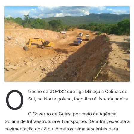
a
n
d
e
u
m
e
-
m
a
i
l
O
trecho da GO-132 que liga Minaçu a Colinas do
Sul, no Norte goiano, logo ficará livre da poeira.
O Governo de Goiás, por meio da Agência
Goiana de Infraestrutura e Transportes (Goinfra), executa a
pavimentação dos 8 quilômetros remanescentes para