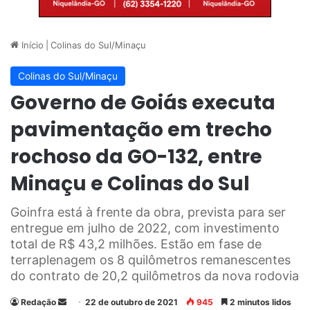
Início
|
Colinas do Sul/Minaçu
Colinas do Sul/Minaçu
Governo de Goiás executa
pavimentação em trecho
rochoso da GO-132, entre
Minaçu e Colinas do Sul
Goinfra está à frente da obra, prevista para ser
entregue em julho de 2022, com investimento
total de R$ 43,2 milhões. Estão em fase de
terraplenagem os 8 quilômetros remanescentes
do contrato de 20,2 quilômetros da nova rodovia
Redação
M
22 de outubro de 2021
945
2 minutos lidos