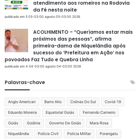
atendimento aos romeiros na Rodovia
da Fé nesta noite
publicado em 5 05-03:00 agosto 05-03:00 2026
ACOLHIMENTO – “Queríamos estar mais
próximos das pessoas”, afirma
primeira-dama de Niquelândia após
sucesso do ‘Prefeitura em Ação’ nos
povoados Faz Tudo e Quebra Linha
publicado em 4 04-03:00 agosto 04-03:00 2026
Palavras-chave
Anglo American
Barro Alto
Colinas Do Sul
Covid-19
Eduardo Moreira
Equatorial Goiás
Fernando Carneiro
Goiás
Goiânia
Governo De Goiás
Mara Rosa
Niquelândia
Polícia Civil
Polícia Militar
Porangatu