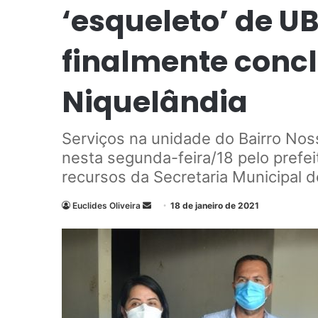
‘esqueleto’ de UB
finalmente conc
Niquelândia
Serviços na unidade do Bairro No
nesta segunda-feira/18 pelo prefe
recursos da Secretaria Municipal 
Euclides Oliveira
M
18 de janeiro de 2021
a
n
d
e
u
m