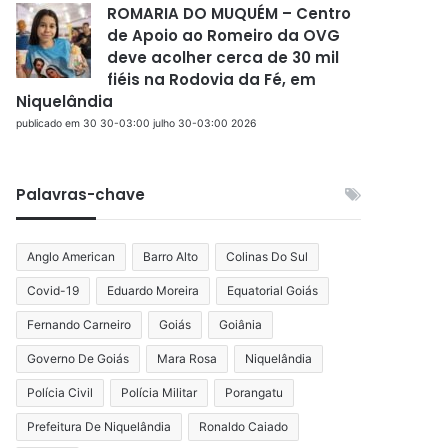
ROMARIA DO MUQUÉM – Centro
de Apoio ao Romeiro da OVG
deve acolher cerca de 30 mil
fiéis na Rodovia da Fé, em
Niquelândia
publicado em 30 30-03:00 julho 30-03:00 2026
Palavras-chave
Anglo American
Barro Alto
Colinas Do Sul
Covid-19
Eduardo Moreira
Equatorial Goiás
Fernando Carneiro
Goiás
Goiânia
Governo De Goiás
Mara Rosa
Niquelândia
Polícia Civil
Polícia Militar
Porangatu
Prefeitura De Niquelândia
Ronaldo Caiado