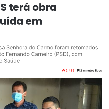
S terá obra
luída em
ssa Senhora do Carmo foram retomados
ito Fernando Carneiro (PSD), com
de Saúde
2.485
2 minutos lidos