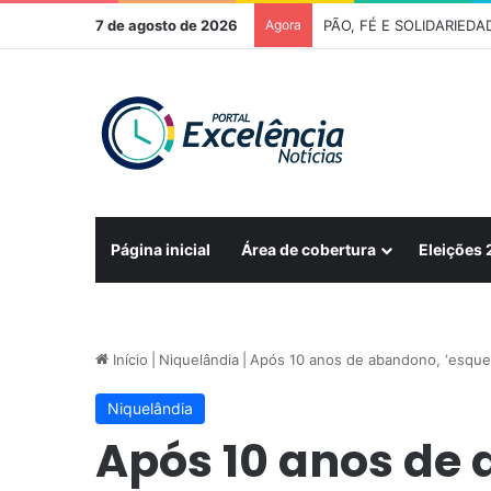
7 de agosto de 2026
Agora
FÉ E TRADIÇÃO – 278ª R
Página inicial
Área de cobertura
Eleições
Início
|
Niquelândia
|
Após 10 anos de abandono, ‘esquel
Niquelândia
Após 10 anos de