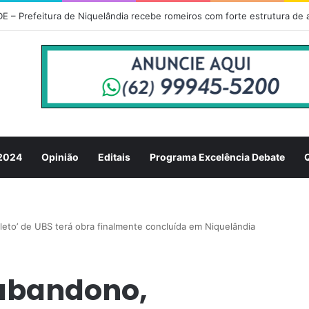
omaria de Nossa Senhora da Abadia do Muquém tem início em Niquelân
 2024
Opinião
Editais
Programa Excelência Debate
eto’ de UBS terá obra finalmente concluída em Niquelândia
 abandono,