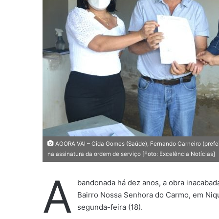
e
-
m
a
i
l
AGORA VAI – Cida Gomes (Saúde), Fernando Carneiro (prefeito
na assinatura da ordem de serviço [Foto: Excelência Notícias]
A
bandonada há dez anos, a obra inacabad
Bairro Nossa Senhora do Carmo, em Niqu
segunda-feira (18).