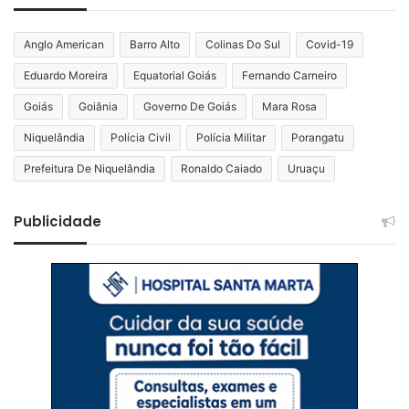
Anglo American
Barro Alto
Colinas Do Sul
Covid-19
Eduardo Moreira
Equatorial Goiás
Fernando Carneiro
Goiás
Goiânia
Governo De Goiás
Mara Rosa
Niquelândia
Polícia Civil
Polícia Militar
Porangatu
Prefeitura De Niquelândia
Ronaldo Caiado
Uruaçu
Publicidade