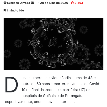
Euclides Oliveira
M
20 de julho de 2020
2.593
a
1 minuto lido
n
d
e
u
m
e
-
m
a
i
l
D
uas mulheres de Niquelândia – uma de 43 e
outra de 60 anos – morreram vítimas da Covid-
19 no final da tarde de sexta-feira (17) em
hospitais de Goiânia e de Porangatu,
respectivamente, onde estavam internadas.