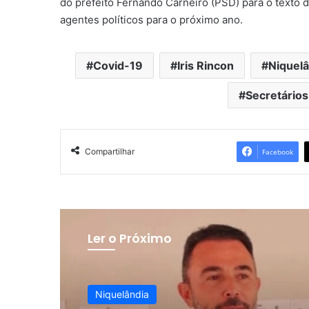
do prefeito Fernando Carneiro (PSD) para o texto 
agentes políticos para o próximo ano.
Covid-19
Iris Rincon
Niquelâ
Secretários
Compartilhar
Facebook
Ler o Próximo
Niquelândia