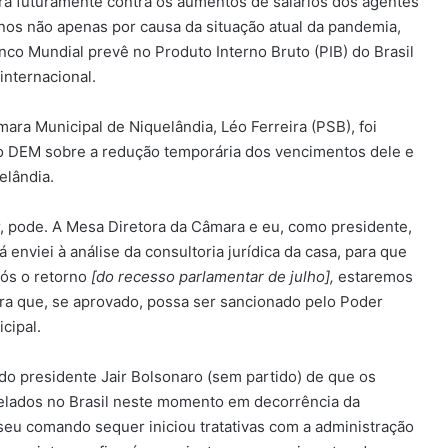
rá futuramente contra os aumentos de salários dos agentes
anos não apenas por causa da situação atual da pandemia,
co Mundial prevê no Produto Interno Bruto (PIB) do Brasil
internacional.
ara Municipal de Niquelândia, Léo Ferreira (PSB), foi
 do DEM sobre a redução temporária dos vencimentos dele e
elândia.
, pode. A Mesa Diretora da Câmara e eu, como presidente,
 enviei à análise da consultoria jurídica da casa, para que
pós o retorno
[do recesso parlamentar de julho],
estaremos
ra que, se aprovado, possa ser sancionado pelo Poder
cipal.
FIM DE LINHA – Criminoso que
estuprou e esfaqueou moça de 20
anos morre em confronto com a
o presidente Jair Bolsonaro (sem partido) de que os
PM em Niquelândia
gelados no Brasil neste momento em decorrência da
seu comando sequer iniciou tratativas com a administração
CONFERÊNCIA MUNICIPAL DE SAÚDE –