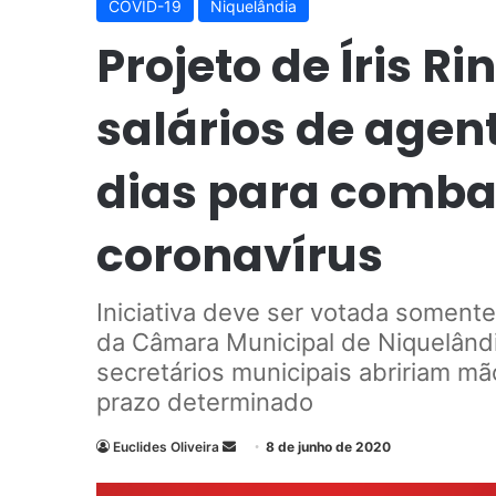
COVID-19
Niquelândia
Projeto de Íris R
salários de agent
dias para comba
coronavírus
Iniciativa deve ser votada soment
da Câmara Municipal de Niquelândia
secretários municipais abririam m
prazo determinado
Euclides Oliveira
M
8 de junho de 2020
a