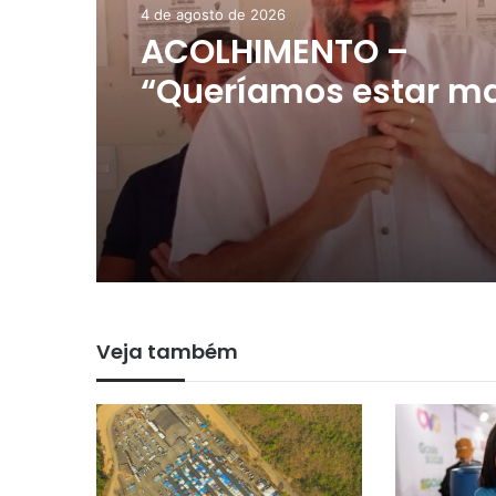
4 de agosto de 2026
ACOLHIMENTO –
“Queríamos estar m
próximos das pessoa
afirma primeira-da
Niquelândia após su
do ‘Prefeitura em Aç
povoados Faz Tudo e
Quebra Linha
Veja também