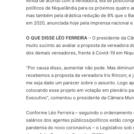
Ainda de acordo com a vereadora, ela se posiciona
políticos de Niquelândia para os próximos quatro 
mas também pela drástica redução de 8% que o Ban
em 2020, anunciada hoje pela imprensa nacional e 
O QUE DISSE LÉO FERREIRA
– O presidente da Câm
muito sucinto ao avaliar a proposta da vereadora
dos demais vereadores, frente à Covid-19 em Niqu
“Por causa disso, aumentar não pode. Mas diminuir
recebemos a proposta da vereadora Iris Rincon; e já
me seja dado um parecer sobre o assunto. Logo a
colocando esse projeto em votação em plenário pa
Executivo”, comentou o presidente da Câmara Muni
Conforme Léo Ferreira – seguindo o ordenamento d
salários dos agentes públicos/políticos estão con
pandemia do novo coronavírus – o Legislativo sob 