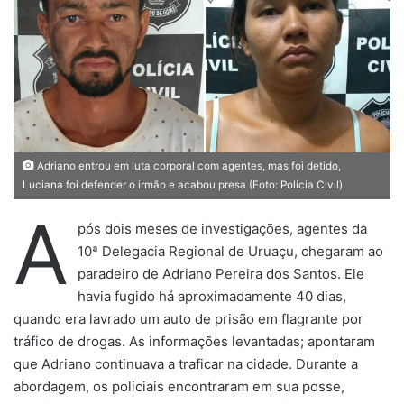
u
m
e
-
m
a
i
l
Adriano entrou em luta corporal com agentes, mas foi detido,
Luciana foi defender o irmão e acabou presa (Foto: Polícia Civil)
A
pós dois meses de investigações, agentes da
10ª Delegacia Regional de Uruaçu, chegaram ao
paradeiro de Adriano Pereira dos Santos. Ele
havia fugido há aproximadamente 40 dias,
quando era lavrado um auto de prisão em flagrante por
tráfico de drogas. As informações levantadas; apontaram
que Adriano continuava a traficar na cidade. Durante a
abordagem, os policiais encontraram em sua posse,