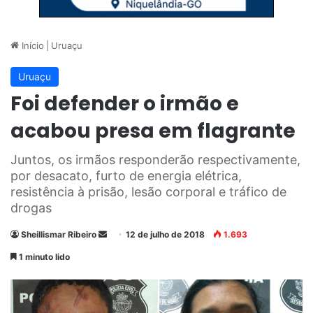
Início
|
Uruaçu
Uruaçu
Foi defender o irmão e
acabou presa em flagrante
Juntos, os irmãos responderão respectivamente,
por desacato, furto de energia elétrica,
resistência à prisão, lesão corporal e tráfico de
drogas
Sheillismar Ribeiro
M
12 de julho de 2018
1.693
a
1 minuto lido
n
d
e