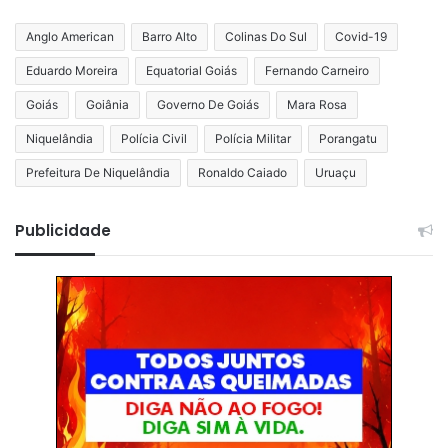
Anglo American
Barro Alto
Colinas Do Sul
Covid-19
Eduardo Moreira
Equatorial Goiás
Fernando Carneiro
Goiás
Goiânia
Governo De Goiás
Mara Rosa
Niquelândia
Polícia Civil
Polícia Militar
Porangatu
Prefeitura De Niquelândia
Ronaldo Caiado
Uruaçu
Publicidade