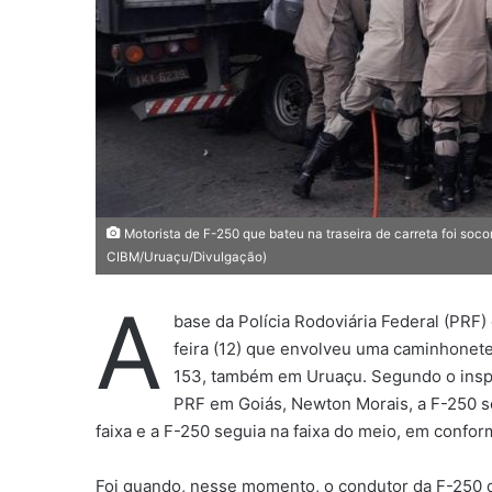
a
i
l
Motorista de F-250 que bateu na traseira de carreta foi soc
CIBM/Uruaçu/Divulgação)
A
base da Polícia Rodoviária Federal (PRF)
feira (12) que envolveu uma caminhonete
153, também em Uruaçu. Segundo o insp
PRF em Goiás, Newton Morais, a F-250 se
faixa e a F-250 seguia na faixa do meio, em confor
Foi quando, nesse momento, o condutor da F-250 