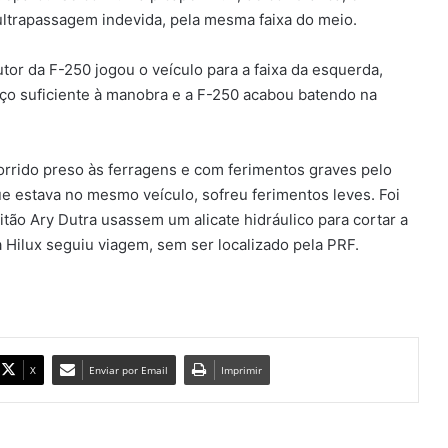
ultrapassagem indevida, pela mesma faixa do meio.
ASSISTÊNCIA SOCIAL – Machadinho
beneficia moradores da zona rural
utor da F-250 jogou o veículo para a faixa da esquerda,
de Uruaçu com o Projeto Mãos que
aço suficiente à manobra e a F-250 acabou batendo na
Transformam
ACOLHIMENTO – Hospital do Centro
Norte Goiano reforça atendimento
humanizado com equipe
orrido preso às ferragens e com ferimentos graves pelo
especializada em Uruaçu
e estava no mesmo veículo, sofreu ferimentos leves. Foi
ão Ary Dutra usassem um alicate hidráulico para cortar a
URUAÇU – Hospital do Centro Norte
Goiano fecha primeiro trimestre de
da Hilux seguiu viagem, sem ser localizado pela PRF.
2026 com mais de 160 mil
atendimentos
HABITAÇÃO – Prefeitura de Uruaçu
já garantiu regularização fundiária
para 188 famílias durante atual
administração do município
X
Enviar por Email
Imprimir
Educação ganha fôlego em Uruaçu
com kits Alfa Mais, valorização
salarial e formação continuada de