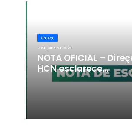
Ler o Próximo
Uruaçu
9 de julho de 2026
NOTA OFICIAL – Direç
HCN esclarece
superlotação e
disponibilidade de
medicamentos na u
em Uruaçu