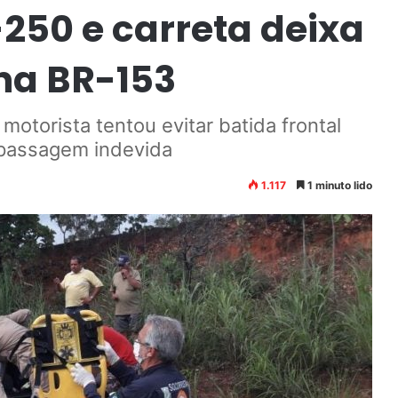
-250 e carreta deixa
na BR-153
motorista tentou evitar batida frontal
apassagem indevida
1.117
1 minuto lido