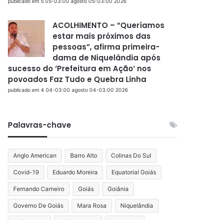
publicado em 5 05-03:00 agosto 05-03:00 2026
ACOLHIMENTO – “Queríamos
estar mais próximos das
pessoas”, afirma primeira-
dama de Niquelândia após
sucesso do ‘Prefeitura em Ação’ nos
povoados Faz Tudo e Quebra Linha
publicado em 4 04-03:00 agosto 04-03:00 2026
Palavras-chave
Anglo American
Barro Alto
Colinas Do Sul
Covid-19
Eduardo Moreira
Equatorial Goiás
Fernando Carneiro
Goiás
Goiânia
Governo De Goiás
Mara Rosa
Niquelândia