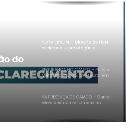
professores
NOVO ARRANJO – Prefeitura de
Uruaçu unifica secretarias e cria
assessorias ligadas ao gabinete do
prefeito Machadinho
NOTA OFICIAL – Direção do HCN
esclarece superlotação e
disponibilidade de medicamentos
ão do
na unidade em Uruaçu
SEGURANÇA NO CAMPO – Polícia
Militar inaugura 2º BPM Rural em
Uruaçu
NA PRESENÇA DE CAIADO – Daniel
nidade
Vilela destaca resultados do
governo e reforça discurso de
continuidade em evento da base
aliada em Uruaçu
RECEPTAÇÃO E FURTO – Três
homens são presos com