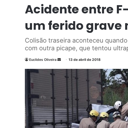
Acidente entre F
um ferido grave 
Colisão traseira aconteceu quando 
com outra picape, que tentou ultr
Euclides Oliveira
M
13 de abril de 2018
a
n
d
e
u
m
e
-
m