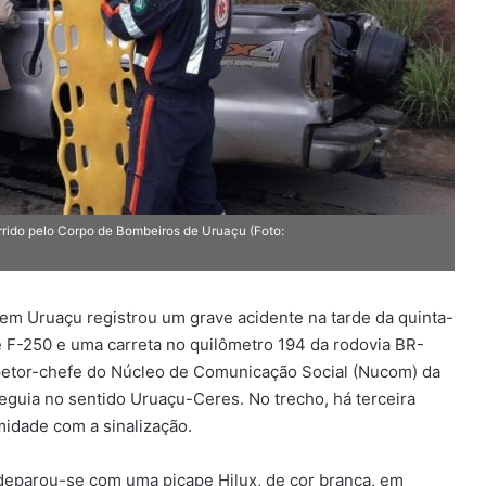
orrido pelo Corpo de Bombeiros de Uruaçu (Foto:
 em Uruaçu registrou um grave acidente na tarde da quinta-
 F-250 e uma carreta no quilômetro 194 da rodovia BR-
etor-chefe do Núcleo de Comunicação Social (Nucom) da
guia no sentido Uruaçu-Ceres. No trecho, há terceira
midade com a sinalização.
deparou-se com uma picape Hilux, de cor branca, em