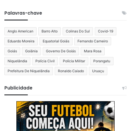
Palavras-chave
Anglo American
Barro Alto
Colinas Do Sul
Covid-19
Eduardo Moreira
Equatorial Goiás
Fernando Carneiro
Goiás
Goiânia
Governo De Goiás
Mara Rosa
Niquelândia
Polícia Civil
Polícia Militar
Porangatu
Prefeitura De Niquelândia
Ronaldo Caiado
Uruaçu
Publicidade