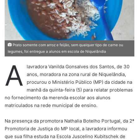
u
m
e
-
m
a
i
Prato somente com arroz e feijão, sem qualquer tipo de carne ou
legumes, foi entregue a alunos em escola de Niquelândia
l
A
lavradora Vanilda Gonsalves dos Santos, de 30
anos, moradora na zona rural de Niquelândia,
procurou o Ministério Público (MP) da cidade na
manhã da quinta-feira (5) para relatar problemas
no fornecimento da merenda escolar aos alunos
matriculados na rede municipal de ensino.
Na presença da promotora Nathalia Botelho Portugal, da 2ª
Promotoria de Justiça do MP local, a lavradora informou
que sua filha estuda na Escola Juscelino Kubitschek de