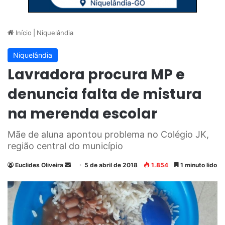
Início
|
Niquelândia
Niquelândia
Lavradora procura MP e
denuncia falta de mistura
na merenda escolar
Mãe de aluna apontou problema no Colégio JK,
região central do município
Euclides Oliveira
M
5 de abril de 2018
1.854
1 minuto lido
a
n
d
e