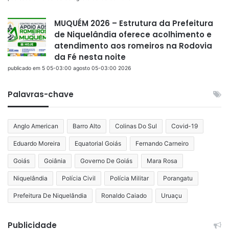
MUQUÉM 2026 – Estrutura da Prefeitura
de Niquelândia oferece acolhimento e
atendimento aos romeiros na Rodovia
da Fé nesta noite
publicado em 5 05-03:00 agosto 05-03:00 2026
Palavras-chave
Anglo American
Barro Alto
Colinas Do Sul
Covid-19
Eduardo Moreira
Equatorial Goiás
Fernando Carneiro
Goiás
Goiânia
Governo De Goiás
Mara Rosa
Niquelândia
Polícia Civil
Polícia Militar
Porangatu
Prefeitura De Niquelândia
Ronaldo Caiado
Uruaçu
Publicidade