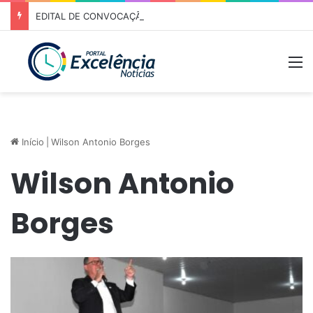
EDITAL DE CONVOCAÇÃO – ASSEMBLEIA GERAL ORDINÁRIA 01/2026 – ASSOCIAÇÃO DOS CORREDORES DE NIQUELÂNDIA (ACN)
M
Início
|
Wilson Antonio Borges
Wilson Antonio
Borges