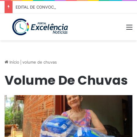
EDITAL DE CONVOCAÇÃO – ASSEMBLEIA GERAL ORDINÁRIA 01/2026 – ASSOCIAÇÃO DOS CORREDORES DE NIQUELÂNDIA (ACN)
M
Início
|
volume de chuvas
Volume De Chuvas