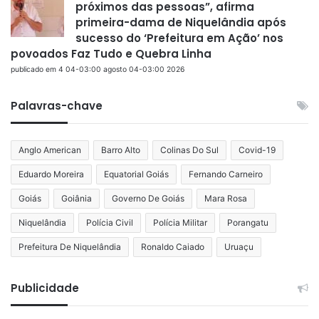
próximos das pessoas”, afirma
primeira-dama de Niquelândia após
sucesso do ‘Prefeitura em Ação’ nos
povoados Faz Tudo e Quebra Linha
publicado em 4 04-03:00 agosto 04-03:00 2026
Palavras-chave
Anglo American
Barro Alto
Colinas Do Sul
Covid-19
Eduardo Moreira
Equatorial Goiás
Fernando Carneiro
Goiás
Goiânia
Governo De Goiás
Mara Rosa
Niquelândia
Polícia Civil
Polícia Militar
Porangatu
Prefeitura De Niquelândia
Ronaldo Caiado
Uruaçu
Publicidade