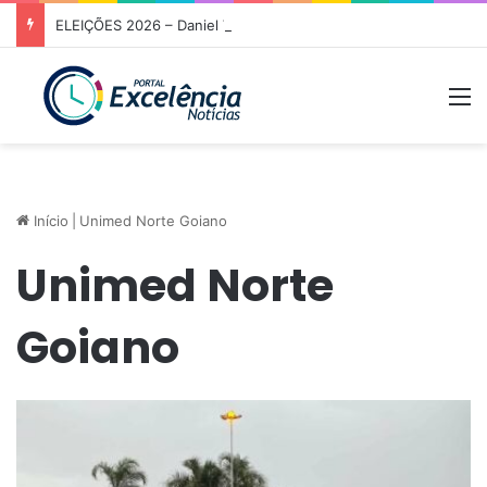
ELEIÇÕES 2026 – Daniel Vilela é lançado à reeleição ao Governo de Goiás com apoio de 12 partidos e 227 prefeitos
M
Início
|
Unimed Norte Goiano
Unimed Norte
Goiano