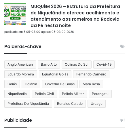
MUQUÉM 2026 – Estrutura da Prefeitura
de Niquelândia oferece acolhimento e
atendimento aos romeiros na Rodovia
da Fé nesta noite
publicado em 5 05-03:00 agosto 05-03:00 2026
Palavras-chave
Anglo American
Barro Alto
Colinas Do Sul
Covid-19
Eduardo Moreira
Equatorial Goiás
Fernando Carneiro
Goiás
Goiânia
Governo De Goiás
Mara Rosa
Niquelândia
Polícia Civil
Polícia Militar
Porangatu
Prefeitura De Niquelândia
Ronaldo Caiado
Uruaçu
Publicidade