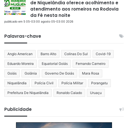
de Niquelândia oferece acolhimento e
atendimento aos romeiros na Rodovia
da Fé nesta noite
publicado em 5 05-03:00 agosto 05-03:00 2026
Palavras-chave
Anglo American
Barro Alto
Colinas Do Sul
Covid-19
Eduardo Moreira
Equatorial Goiás
Fernando Carneiro
Goiás
Goiânia
Governo De Goiás
Mara Rosa
Niquelândia
Polícia Civil
Polícia Militar
Porangatu
Prefeitura De Niquelândia
Ronaldo Caiado
Uruaçu
Publicidade