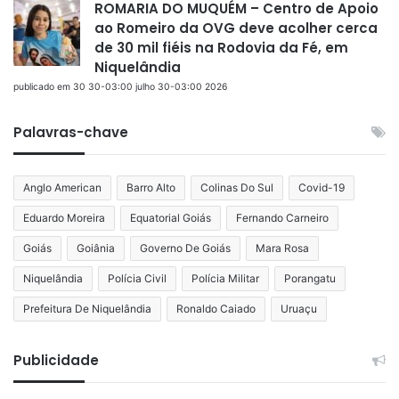
ROMARIA DO MUQUÉM – Centro de Apoio
ao Romeiro da OVG deve acolher cerca
de 30 mil fiéis na Rodovia da Fé, em
Niquelândia
publicado em 30 30-03:00 julho 30-03:00 2026
Palavras-chave
Anglo American
Barro Alto
Colinas Do Sul
Covid-19
Eduardo Moreira
Equatorial Goiás
Fernando Carneiro
Goiás
Goiânia
Governo De Goiás
Mara Rosa
Niquelândia
Polícia Civil
Polícia Militar
Porangatu
Prefeitura De Niquelândia
Ronaldo Caiado
Uruaçu
Publicidade