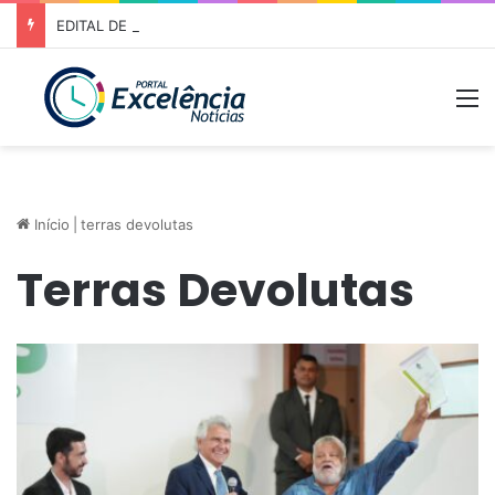
EDITAL DE CONVOCAÇÃO – ASSEMBLEIA GERAL ORDINÁRIA 01/2026 – ASSOCIAÇÃO DOS CORREDORES DE NIQUELÂNDIA (ACN)
M
Início
|
terras devolutas
Terras Devolutas