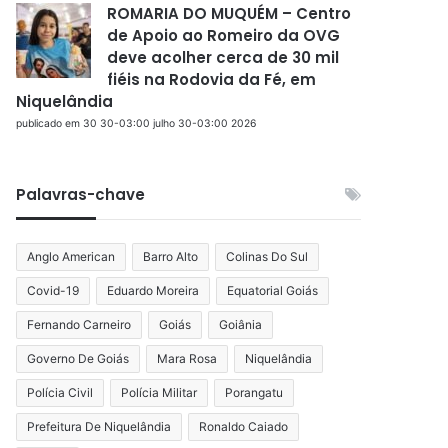
ROMARIA DO MUQUÉM – Centro
de Apoio ao Romeiro da OVG
deve acolher cerca de 30 mil
fiéis na Rodovia da Fé, em
Niquelândia
publicado em 30 30-03:00 julho 30-03:00 2026
Palavras-chave
Anglo American
Barro Alto
Colinas Do Sul
Covid-19
Eduardo Moreira
Equatorial Goiás
Fernando Carneiro
Goiás
Goiânia
Governo De Goiás
Mara Rosa
Niquelândia
Polícia Civil
Polícia Militar
Porangatu
Prefeitura De Niquelândia
Ronaldo Caiado