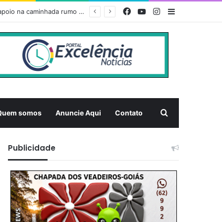
Facebook
YouTube
Instagram
Barra Latera
PÃO, FÉ E SOLIDARIEDADE – Prefeitura de Niquelândia recebe romeiros com forte estrutura de apoio na caminhada rumo ao Muquém
Pesquisar
Quem somos
Anuncie Aqui
Contato
Publicidade