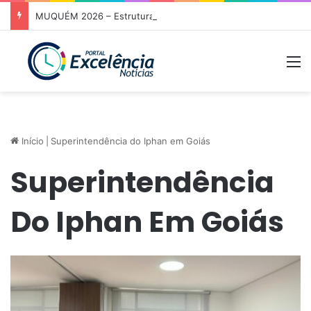
MUQUÉM 2026 – Estrutura da Prefeitura de Niquelândia oferece acolhimento e atendimento aos romeiros na Rodovia da Fé nesta noite
M
Início
|
Superintendência do Iphan em Goiás
Superintendência
Do Iphan Em Goiás