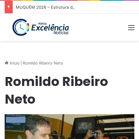
MUQUÉM 2026 – Estrutura da Prefeitura de Niquelândia oferece acolhimento e atendimento aos romeiros na Rodovia da Fé nesta noite
M
Início
|
Romildo Ribeiro Neto
Romildo Ribeiro
Neto