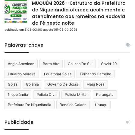
MUQUÉM 2026 – Estrutura da Prefeitura
de Niquelândia oferece acolhimento e
atendimento aos romeiros na Rodovia
da Fé nesta noite
publicado em 5 05-03:00 agosto 05-03:00 2026
Palavras-chave
Anglo American
Barro Alto
Colinas Do Sul
Covid-19
Eduardo Moreira
Equatorial Goiás
Fernando Carneiro
Goiás
Goiânia
Governo De Goiás
Mara Rosa
Niquelândia
Polícia Civil
Polícia Militar
Porangatu
Prefeitura De Niquelândia
Ronaldo Caiado
Uruaçu
Publicidade