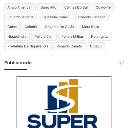
Anglo American
Barro Alto
Colinas Do Sul
Covid-19
Eduardo Moreira
Equatorial Goiás
Fernando Carneiro
Goiás
Goiânia
Governo De Goiás
Mara Rosa
Niquelândia
Polícia Civil
Polícia Militar
Porangatu
Prefeitura De Niquelândia
Ronaldo Caiado
Uruaçu
Publicidade