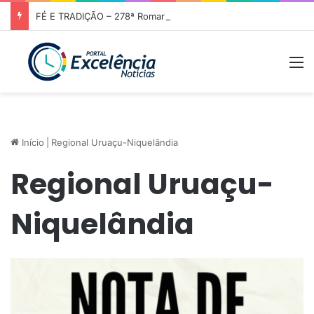
FÉ E TRADIÇÃO – 278ª Romaria de Nossa Senhora da Abadia do Muquém tem início em Niquelândia
M
Início
|
Regional Uruaçu-Niquelândia
Regional Uruaçu-
Niquelândia