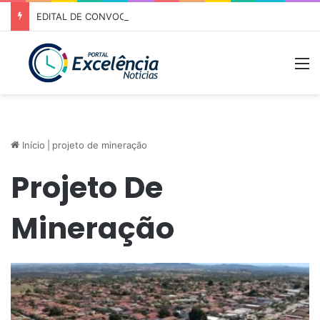
EDITAL DE CONVOCAÇÃO – ASSEMBLEIA GERAL ORDINÁRIA 01/2026 – ASSOCIAÇÃO DOS CORREDORES DE NIQUELÂNDIA (ACN)
M
Início
|
projeto de mineração
Projeto De
Mineração