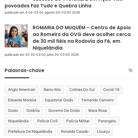
povoados Faz Tudo e Quebra Linha
publicado em 4 04-03:00 agosto 04-03:00 2026
ROMARIA DO MUQUÉM – Centro de Apoio
ao Romeiro da OVG deve acolher cerca
de 30 mil fiéis na Rodovia da Fé, em
Niquelândia
publicado em 30 30-03:00 julho 30-03:00 2026
Palavras-chave
Anglo American
Barro Alto
Colinas Do Sul
Covid-19
Eduardo Moreira
Equatorial Goiás
Fernando Carneiro
Goiás
Goiânia
Governo De Goiás
Mara Rosa
Niquelândia
Polícia Civil
Polícia Militar
Porangatu
Prefeitura De Niquelândia
Ronaldo Caiado
Uruaçu