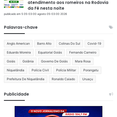
atendimento aos romeiros na Rodovia
da Fé nesta noite
publicado em 5 05-03:00 agosto 05-03:00 2026
Palavras-chave
Anglo American
Barro Alto
Colinas Do Sul
Covid-19
Eduardo Moreira
Equatorial Goiás
Fernando Carneiro
Goiás
Goiânia
Governo De Goiás
Mara Rosa
Niquelândia
Polícia Civil
Polícia Militar
Porangatu
Prefeitura De Niquelândia
Ronaldo Caiado
Uruaçu
Publicidade