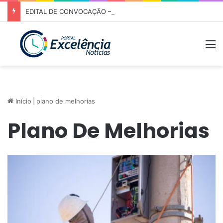
EDITAL DE CONVOCAÇÃO – ASSEMBLEIA GERAL ORDINÁRIA 01/2026 – ASSOCIAÇÃO DOS CORREDORES DE NIQUELÂNDIA (ACN)
M
Início
|
plano de melhorias
Plano De Melhorias