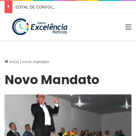
EDITAL DE CONVOCAÇÃO – ASSEMBLEIA GERAL ORDINÁRIA 01/2026 – ASSOCIAÇÃO DOS CORREDORES DE NIQUELÂNDIA (ACN)
M
Início
|
novo mandato
Novo Mandato