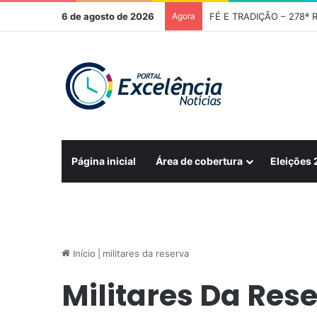
6 de agosto de 2026
Agora
FÉ E TRADIÇÃO – 278ª R
Página inicial
Área de cobertura
Eleições
Início
|
militares da reserva
Militares Da Res