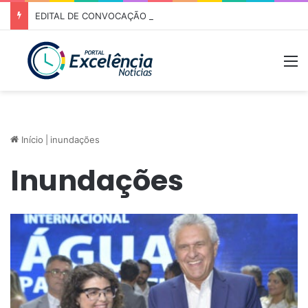
EDITAL DE CONVOCAÇÃO – ASSEMBLEIA GERAL ORDINÁRIA 01/2026 – ASSOCIAÇÃO DOS CORREDORES DE NIQUELÂNDIA (ACN)
M
Início
|
inundações
Inundações