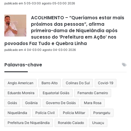
publicado em 5 05-03:00 agosto 05-03:00 2026
ACOLHIMENTO – “Queríamos estar mais
próximos das pessoas”, afirma
primeira-dama de Niquelândia após
sucesso do ‘Prefeitura em Ação’ nos
povoados Faz Tudo e Quebra Linha
publicado em 4 04-03:00 agosto 04-03:00 2026
Palavras-chave
Anglo American
Barro Alto
Colinas Do Sul
Covid-19
Eduardo Moreira
Equatorial Goiás
Fernando Carneiro
Goiás
Goiânia
Governo De Goiás
Mara Rosa
Niquelândia
Polícia Civil
Polícia Militar
Porangatu
Prefeitura De Niquelândia
Ronaldo Caiado
Uruaçu