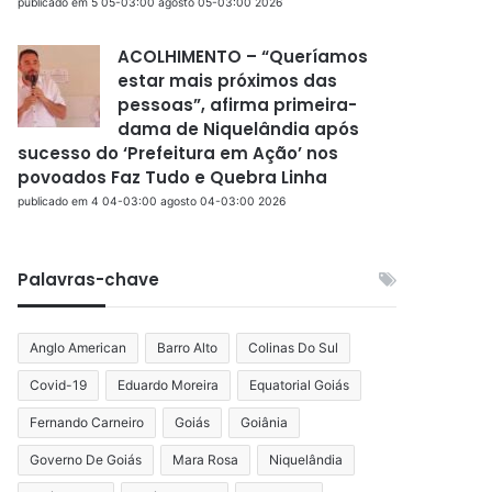
publicado em 5 05-03:00 agosto 05-03:00 2026
ACOLHIMENTO – “Queríamos
estar mais próximos das
pessoas”, afirma primeira-
dama de Niquelândia após
sucesso do ‘Prefeitura em Ação’ nos
povoados Faz Tudo e Quebra Linha
publicado em 4 04-03:00 agosto 04-03:00 2026
Palavras-chave
Anglo American
Barro Alto
Colinas Do Sul
Covid-19
Eduardo Moreira
Equatorial Goiás
Fernando Carneiro
Goiás
Goiânia
Governo De Goiás
Mara Rosa
Niquelândia