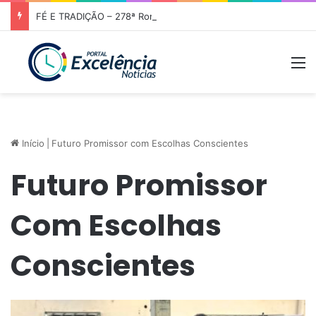
FÉ E TRADIÇÃO – 278ª Romaria de Nossa Senhora da Abadia do Muquém tem início em Niquelândia
M
Início
|
Futuro Promissor com Escolhas Conscientes
Futuro Promissor
Com Escolhas
Conscientes