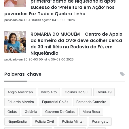
primeira-dama de Niquelândia após
sucesso do ‘Prefeitura em Ação’ nos
povoados Faz Tudo e Quebra Linha
publicado em 4 04-03:00 agosto 04-03:00 2026
ROMARIA DO MUQUÉM – Centro de Apoio
ao Romeiro da OVG deve acolher cerca
de 30 mil fiéis na Rodovia da Fé, em
Niquelândia
publicado em 30 30-03:00 julho 30-03:00 2026
Palavras-chave
Anglo American
Barro Alto
Colinas Do Sul
Covid-19
Eduardo Moreira
Equatorial Goiás
Fernando Carneiro
Goiás
Goiânia
Governo De Goiás
Mara Rosa
Niquelândia
Polícia Civil
Polícia Militar
Porangatu