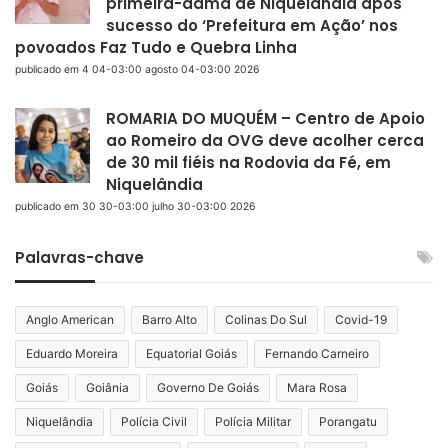
primeira-dama de Niquelândia após
sucesso do ‘Prefeitura em Ação’ nos
povoados Faz Tudo e Quebra Linha
publicado em 4 04-03:00 agosto 04-03:00 2026
ROMARIA DO MUQUÉM – Centro de Apoio
ao Romeiro da OVG deve acolher cerca
de 30 mil fiéis na Rodovia da Fé, em
Niquelândia
publicado em 30 30-03:00 julho 30-03:00 2026
Palavras-chave
Anglo American
Barro Alto
Colinas Do Sul
Covid-19
Eduardo Moreira
Equatorial Goiás
Fernando Carneiro
Goiás
Goiânia
Governo De Goiás
Mara Rosa
Niquelândia
Polícia Civil
Polícia Militar
Porangatu