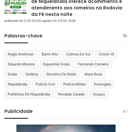
de Niquelândia oferece acolhimento e
atendimento aos romeiros na Rodovia
da Fé nesta noite
publicado em 5 05-03:00 agosto 05-03:00 2026
Palavras-chave
Anglo American
Barro Alto
Colinas Do Sul
Covid-19
Eduardo Moreira
Equatorial Goiás
Fernando Carneiro
Goiás
Goiânia
Governo De Goiás
Mara Rosa
Niquelândia
Polícia Civil
Polícia Militar
Porangatu
Prefeitura De Niquelândia
Ronaldo Caiado
Uruaçu
Publicidade