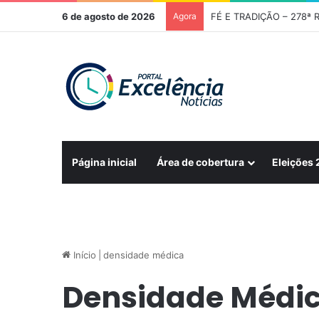
6 de agosto de 2026
Agora
FÉ E TRADIÇÃO – 278ª R
Página inicial
Área de cobertura
Eleições
Início
|
densidade médica
Densidade Médi