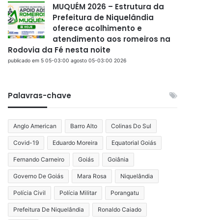
MUQUÉM 2026 – Estrutura da
Prefeitura de Niquelândia
oferece acolhimento e
atendimento aos romeiros na
Rodovia da Fé nesta noite
publicado em 5 05-03:00 agosto 05-03:00 2026
Palavras-chave
Anglo American
Barro Alto
Colinas Do Sul
Covid-19
Eduardo Moreira
Equatorial Goiás
Fernando Carneiro
Goiás
Goiânia
Governo De Goiás
Mara Rosa
Niquelândia
Polícia Civil
Polícia Militar
Porangatu
Prefeitura De Niquelândia
Ronaldo Caiado