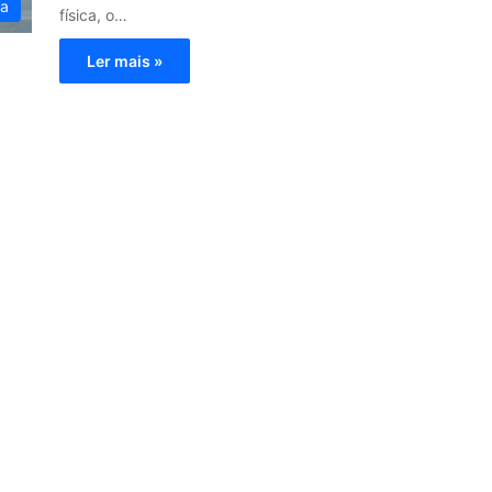
ia
física, o…
Ler mais »