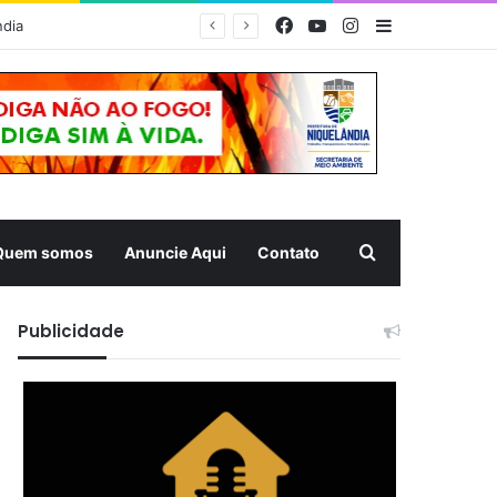
Facebook
YouTube
Instagram
Barra Latera
MUQUÉM 2026 – Estrutura da Prefeitura de Niquelândia oferece acolhimento e atendimento aos romeiros na Rodovia da Fé nesta noite
Pesquisar
Quem somos
Anuncie Aqui
Contato
Publicidade