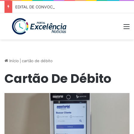
EDITAL DE CONVOCAÇÃO – ASSEMBLEIA GERAL ORDINÁRIA 01/2026 – ASSOCIAÇÃO DOS CORREDORES DE NIQUELÂNDIA (ACN)
M
Início
|
cartão de débito
Cartão De Débito