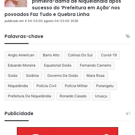
primeira-dama de Niquelândia após
sucesso do ‘Prefeitura em Ação’ nos
povoados Faz Tudo e Quebra Linha
publicado em 4 04-03:00 agosto 04-03:00 2026
Palavras-chave
Anglo American
Barro Alto
Colinas Do Sul
Covid-19
Eduardo Moreira
Equatorial Goiás
Fernando Carneiro
Goiás
Goiânia
Governo De Goiás
Mara Rosa
Niquelândia
Polícia Civil
Polícia Militar
Porangatu
Prefeitura De Niquelândia
Ronaldo Caiado
Uruaçu
Publicidade