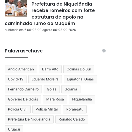
Prefeitura de Niquelândia
recebe romeiros com forte
estrutura de apoio na
caminhada rumo ao Muquém
publicado em 6 06-03:00 agosto 06-03:00 2026
Palavras-chave
Anglo American
Barro Alto
Colinas Do Sul
Covid-19
Eduardo Moreira
Equatorial Goiás
Fernando Carneiro
Goiás
Goiânia
Governo De Goiás
Mara Rosa
Niquelândia
Polícia Civil
Polícia Militar
Porangatu
Prefeitura De Niquelândia
Ronaldo Caiado
Uruaçu