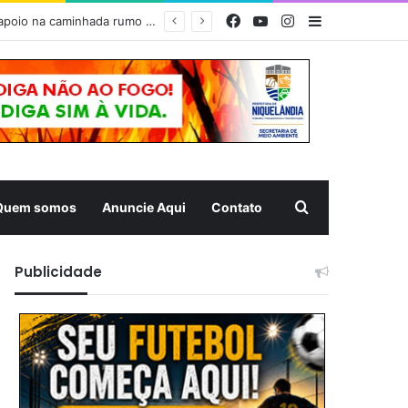
Facebook
YouTube
Instagram
Barra Latera
PÃO, FÉ E SOLIDARIEDADE – Prefeitura de Niquelândia recebe romeiros com forte estrutura de apoio na caminhada rumo ao Muquém
Pesquisar
Quem somos
Anuncie Aqui
Contato
Publicidade