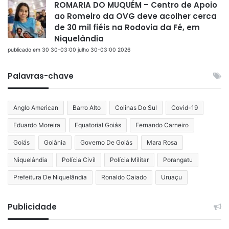
ROMARIA DO MUQUÉM – Centro de Apoio
ao Romeiro da OVG deve acolher cerca
de 30 mil fiéis na Rodovia da Fé, em
Niquelândia
publicado em 30 30-03:00 julho 30-03:00 2026
Palavras-chave
Anglo American
Barro Alto
Colinas Do Sul
Covid-19
Eduardo Moreira
Equatorial Goiás
Fernando Carneiro
Goiás
Goiânia
Governo De Goiás
Mara Rosa
Niquelândia
Polícia Civil
Polícia Militar
Porangatu
Prefeitura De Niquelândia
Ronaldo Caiado
Uruaçu
Publicidade