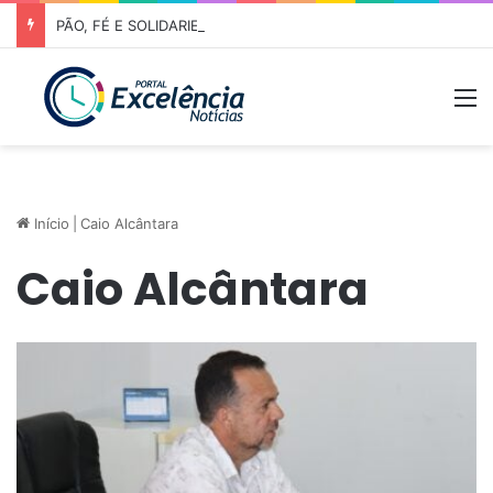
PÃO, FÉ E SOLIDARIEDADE – Prefeitura de Niquelândia recebe romeiros com forte estrutura de apoio na caminhada rumo ao Muquém
M
Início
|
Caio Alcântara
Caio Alcântara