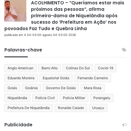
ACOLHIMENTO – “Queríamos estar mais
próximos das pessoas”, afirma
primeira-dama de Niquelândia após
sucesso do ‘Prefeitura em Ação’ nos
povoados Faz Tudo e Quebra Linha
publicado em 4 04-03:00 agosto 04-03:00 2026
Palavras-chave
Anglo American
Barro Alto
Colinas Do Sul
Covid-19
Eduardo Moreira
Equatorial Goiás
Fernando Carneiro
Goiás
Goiânia
Governo De Goiás
Mara Rosa
Niquelândia
Polícia Civil
Polícia Militar
Porangatu
Prefeitura De Niquelândia
Ronaldo Caiado
Uruaçu
Publicidade