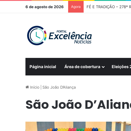
6 de agosto de 2026
Agora
FÉ E TRADIÇÃO – 278ª R
Página inicial
Área de cobertura
Eleições
Início
|
São João D’Aliança
São João D’Alia