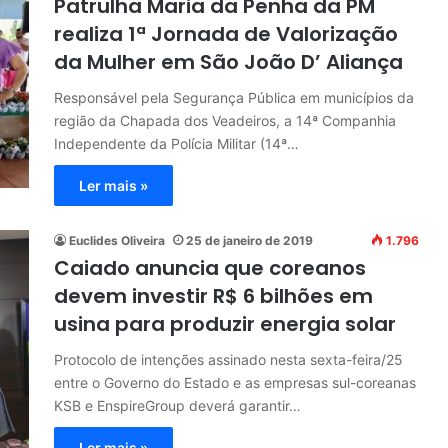
Patrulha Maria da Penha da PM
realiza 1ª Jornada de Valorização
da Mulher em São João D’ Aliança
Responsável pela Segurança Pública em municípios da
região da Chapada dos Veadeiros, a 14ª Companhia
Independente da Polícia Militar (14ª…
Ler mais »
Euclides Oliveira
25 de janeiro de 2019
1.796
Caiado anuncia que coreanos
devem investir R$ 6 bilhões em
usina para produzir energia solar
Protocolo de intenções assinado nesta sexta-feira/25
entre o Governo do Estado e as empresas sul-coreanas
KSB e EnspireGroup deverá garantir…
Ler mais »