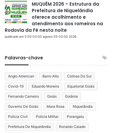
MUQUÉM 2026 – Estrutura da
Prefeitura de Niquelândia
oferece acolhimento e
atendimento aos romeiros na
Rodovia da Fé nesta noite
publicado em 5 05-03:00 agosto 05-03:00 2026
Palavras-chave
Anglo American
Barro Alto
Colinas Do Sul
Covid-19
Eduardo Moreira
Equatorial Goiás
Fernando Carneiro
Goiás
Goiânia
Governo De Goiás
Mara Rosa
Niquelândia
Polícia Civil
Polícia Militar
Porangatu
Prefeitura De Niquelândia
Ronaldo Caiado