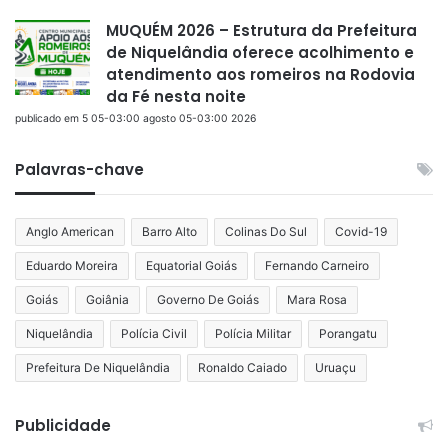
MUQUÉM 2026 – Estrutura da Prefeitura
de Niquelândia oferece acolhimento e
atendimento aos romeiros na Rodovia
da Fé nesta noite
publicado em 5 05-03:00 agosto 05-03:00 2026
Palavras-chave
Anglo American
Barro Alto
Colinas Do Sul
Covid-19
Eduardo Moreira
Equatorial Goiás
Fernando Carneiro
Goiás
Goiânia
Governo De Goiás
Mara Rosa
Niquelândia
Polícia Civil
Polícia Militar
Porangatu
Prefeitura De Niquelândia
Ronaldo Caiado
Uruaçu
Publicidade