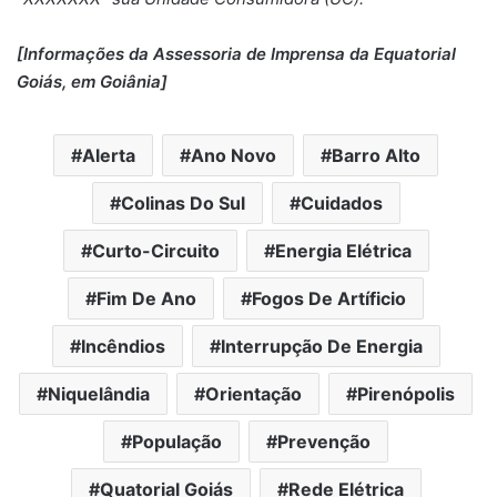
[Informações da Assessoria de Imprensa da Equatorial
Goiás, em Goiânia]
Alerta
Ano Novo
Barro Alto
Colinas Do Sul
Cuidados
Curto-Circuito
Energia Elétrica
Fim De Ano
Fogos De Artíficio
Incêndios
Interrupção De Energia
Niquelândia
Orientação
Pirenópolis
População
Prevenção
Quatorial Goiás
Rede Elétrica