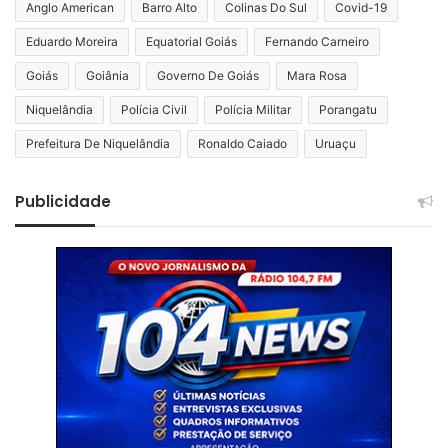
Anglo American
Barro Alto
Colinas Do Sul
Covid-19
Eduardo Moreira
Equatorial Goiás
Fernando Carneiro
Goiás
Goiânia
Governo De Goiás
Mara Rosa
Niquelândia
Polícia Civil
Polícia Militar
Porangatu
Prefeitura De Niquelândia
Ronaldo Caiado
Uruaçu
Publicidade