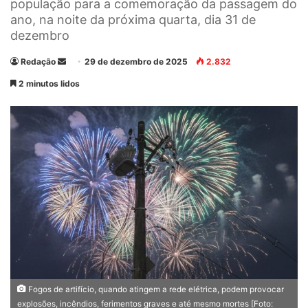
população para a comemoração da passagem do
ano, na noite da próxima quarta, dia 31 de
dezembro
Redação
M
29 de dezembro de 2025
2.832
a
2 minutos lidos
n
d
e
u
m
e
-
m
a
i
l
Fogos de artifício, quando atingem a rede elétrica, podem provocar
explosões, incêndios, ferimentos graves e até mesmo mortes [Foto: