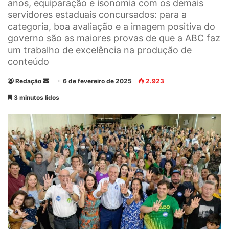
anos, equiparação e isonomia com os demais
servidores estaduais concursados: para a
categoria, boa avaliação e a imagem positiva do
governo são as maiores provas de que a ABC faz
um trabalho de excelência na produção de
conteúdo
Redação
M
6 de fevereiro de 2025
2.923
a
3 minutos lidos
n
d
e
u
m
e
-
m
a
i
l