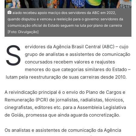
aiado recebeu apoio maciço dos servidores da ABC em 2022,
quando disputou e venceu a reeleição para o governo: servidores da
comunicação oficial do Estado seguem na luta por plano de carreira
[Foto: Divulgação]
S
ervidores da Agência Brasil Central (ABC) – cujo
grupo de analistas e assistentes de comunicação
concursados recebem valores e reajustes
menores do que categorias similares do Estado –
lutam pela reestruturação de suas carreiras desde 2010.
A reivindicação principal é o envio do Plano de Cargos e
Remuneração (PCR) de jornalistas, radialistas, técnicos,
cinegrafistas, editores etc. para a Assembleia Legislativa
de Goiás, promessa que ainda aguarda concretização.
Os analistas e assistentes de comunicação da Agência