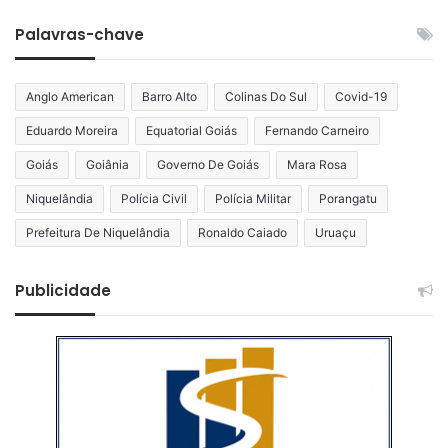
Palavras-chave
Anglo American
Barro Alto
Colinas Do Sul
Covid-19
Eduardo Moreira
Equatorial Goiás
Fernando Carneiro
Goiás
Goiânia
Governo De Goiás
Mara Rosa
Niquelândia
Polícia Civil
Polícia Militar
Porangatu
Prefeitura De Niquelândia
Ronaldo Caiado
Uruaçu
Publicidade