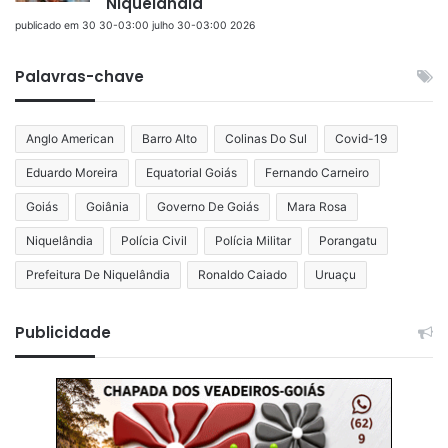
Niquelândia
publicado em 30 30-03:00 julho 30-03:00 2026
Palavras-chave
Anglo American
Barro Alto
Colinas Do Sul
Covid-19
Eduardo Moreira
Equatorial Goiás
Fernando Carneiro
Goiás
Goiânia
Governo De Goiás
Mara Rosa
Niquelândia
Polícia Civil
Polícia Militar
Porangatu
Prefeitura De Niquelândia
Ronaldo Caiado
Uruaçu
Publicidade