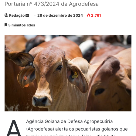
Portaria nº 473/2024 da Agrodefesa
Redação
M
28 de dezembro de 2024
2.761
a
3 minutos lidos
n
d
e
u
m
e
-
m
a
i
l
A
Agência Goiana de Defesa Agropecuária
(Agrodefesa) alerta os pecuaristas goianos que