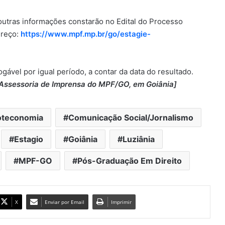
 outras informações constarão no Edital do Processo
ereço:
https://www.mpf.mp.br/go/estagie-
Governo de Goiás abre inscrições
para o 3º Prêmio de Inovação do
Setor Público
gável por igual período, a contar da data do resultado.
TECNOLOGIA – Frota de drones
Assessoria de Imprensa do MPF/GO, em Goiânia]
agiliza manutenções preventivas
na rede de energia elétrica em
Goiás
ioteconomia
Comunicação Social/Jornalismo
ACORDO CUMPRIDO – MP suspende
28 ações contra a Equatorial após
Estagio
Goiânia
Luziânia
investimentos de R$ 7,1 bilhões em
Goiás
MPF-GO
Pós-Graduação Em Direito
MAIS BENEFICIÁRIOS – Daniel Vilela
autoriza inclusão de parentes até
quarto grau no Ipasgo Saúde
X
Enviar por Email
Imprimir
CONTROLE E TRANSPARÊNCIA –