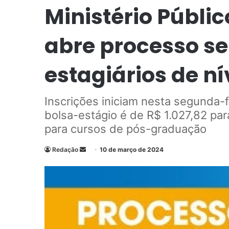
Ministério Públi
abre processo se
estagiários de ní
Inscrições iniciam nesta segunda-f
bolsa-estágio é de R$ 1.027,82 pa
para cursos de pós-graduação
Redação
M
10 de março de 2024
a
n
d
e
u
m