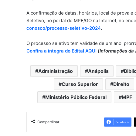
A confirmação de datas, horários, local de prova e
Seletivo, no portal do MPF/GO na Internet, no end
conosco/processo-seletivo-2024
.
O processo seletivo tem validade de um ano, prorro
Confira a íntegra do Edital AQUI
[Informações da 
Administração
Anápolis
Bibl
Curso Superior
Direito
Ministério Público Federal
MPF
Compartilhar
Facebook