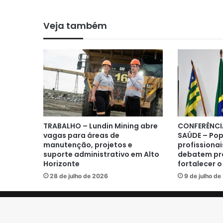
Veja também
TRABALHO – Lundin Mining abre
CONFERÊNCI
vagas para áreas de
SAÚDE – Pop
manutenção, projetos e
profissionai
suporte administrativo em Alto
debatem pr
Horizonte
fortalecer 
28 de julho de 2026
9 de julho d
© Copyright 2026, Portal Excelência Notícias. Todos os 