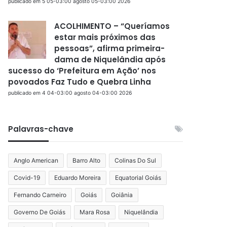
publicado em 5 05-03:00 agosto 05-03:00 2026
ACOLHIMENTO – “Queríamos
estar mais próximos das
pessoas”, afirma primeira-
dama de Niquelândia após
sucesso do ‘Prefeitura em Ação’ nos
povoados Faz Tudo e Quebra Linha
publicado em 4 04-03:00 agosto 04-03:00 2026
Palavras-chave
Anglo American
Barro Alto
Colinas Do Sul
Covid-19
Eduardo Moreira
Equatorial Goiás
Fernando Carneiro
Goiás
Goiânia
Governo De Goiás
Mara Rosa
Niquelândia