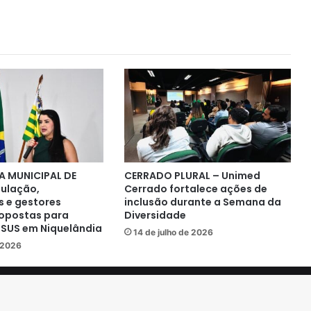
centro do debate nacional sobre o
futuro da energia elétrica
Governo de Goiás abre inscrições
para o 3º Prêmio de Inovação do
Setor Público
TECNOLOGIA – Frota de drones
agiliza manutenções preventivas
na rede de energia elétrica em
Goiás
A MUNICIPAL DE
CERRADO PLURAL – Unimed
ACORDO CUMPRIDO – MP suspende
ulação,
Cerrado fortalece ações de
28 ações contra a Equatorial após
s e gestores
inclusão durante a Semana da
investimentos de R$ 7,1 bilhões em
opostas para
Diversidade
Goiás
o SUS em Niquelândia
14 de julho de 2026
e 2026
MAIS BENEFICIÁRIOS – Daniel Vilela
autoriza inclusão de parentes até
quarto grau no Ipasgo Saúde
direitos reservados. |
Politica de Privacidade
| made by