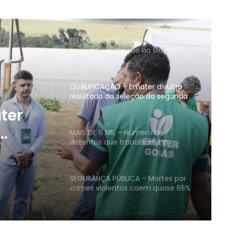
Seminário da CGE-GO e MP debate
gestão de riscos e fiscalização de
compras públicas no Estado e nos
municípios
ELEIÇÕES 2026 – Daniel Vilela é
lançado à reeleição ao Governo de
Goiás com apoio de 12 partidos e
227 prefeitos
QUALIFICAÇÃO – Emater divulga
resultado da seleção da segunda
turma do Agro é Social Jovem
ter
MAIS DE 6 MIL – Número de
detentos que trabalham no
 turma
sistema prisional de Goiás cresce
61,4%
vem
SEGURANÇA PÚBLICA – Mortes por
crimes violentos caem quase 65%
em Goiás entre 2015 e 2025
TRANSFORMAÇÃO – Goiás entra no