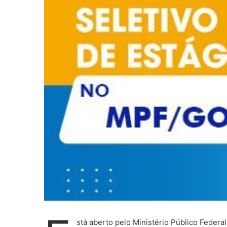
e
-
m
a
i
l
stá aberto pelo Ministério Público Feder