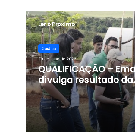
Ler o Próximo
Goiânia
29 de julho de 2026
QUALIFICAÇÃO – Ema
divulga resultado da
seleção da segunda
do Agro é Social Jo