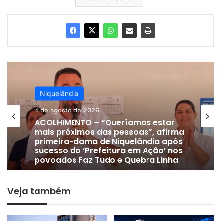
Niquelândia
Niquelândia
24 de julho de 2026
4 de agosto de 2026
DE OLHO EM 2028 | Vice-prefeito
Gervam Freitas oficializa apoio a
Lissauer Vieira após rompimento
com prefeito em Niquelândia
ACOLHIMENTO – “Queríamos estar
mais próximos das pessoas”, afirma
Veja também
primeira-dama de Niquelândia após
sucesso do ‘Prefeitura em Ação’ nos
povoados Faz Tudo e Quebra Linha