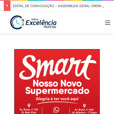
EDITAL DE CONVOCAÇÃO – ASSEMBLEIA GERAL ORDINÁRIA 01/2026 – ASSOCIAÇÃO DOS CORREDORES DE NIQUELÂNDIA (ACN)
M