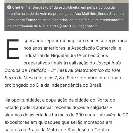
Chef Gilmar Borges (o 3º da esq.p/direita, em pé) participou da
reunião na sede da Acin na presença de Ana Mathilde, Sonea Stivel e a
presidente Fernanda Melo (sentadas, da esq.p/dir.) com representantes
da gastronomia de Niquelândia [Foto: Divulgação/Acin]
E
sperando repetir ou ampliar o sucesso registrado
nos anos anteriores, a Associação Comercial e
Industrial de Niquelândia (Acin) está nos
preparativos finais à realização do
Josephina’s
Comida de Tradição – 3º Festival Gastronômico do Vale
Serra da Mesa
nos dias 7, 8 e 9 de setembro, no feriado
prolongado do Dia da Independência do Brasil.
Na oportunidade, a população da cidade do Norte do
Estado poderá apreciar receitas doces e salgadas –
algumas delas criadas há mais de 200 anos – através de 20
expositores em quiosques que serão montados em
paletes na Praça da Matriz de São José no Centro