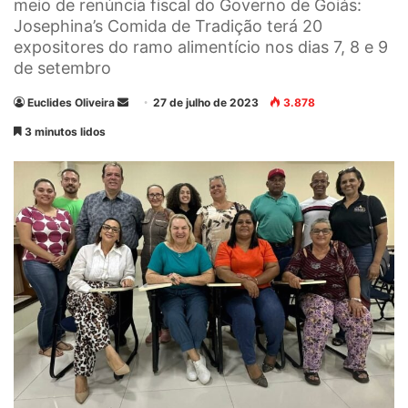
meio de renúncia fiscal do Governo de Goiás:
Josephina’s Comida de Tradição terá 20
expositores do ramo alimentício nos dias 7, 8 e 9
de setembro
Euclides Oliveira
M
27 de julho de 2023
3.878
a
3 minutos lidos
n
d
e
u
m
e
-
m
a
i
l