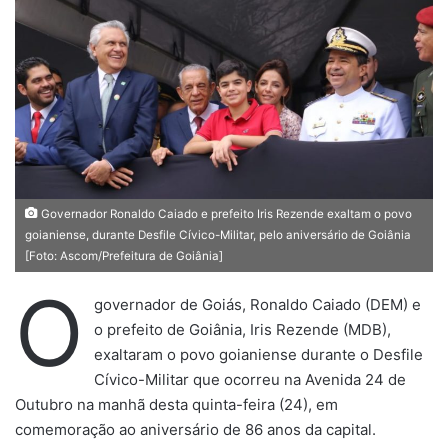
d
e
u
m
e
-
m
a
i
Governador Ronaldo Caiado e prefeito Iris Rezende exaltam o povo
goianiense, durante Desfile Cívico-Militar, pelo aniversário de Goiânia
l
[Foto: Ascom/Prefeitura de Goiânia]
O
governador de Goiás, Ronaldo Caiado (DEM) e
o prefeito de Goiânia, Iris Rezende (MDB),
exaltaram o povo goianiense durante o Desfile
Cívico-Militar que ocorreu na Avenida 24 de
Outubro na manhã desta quinta-feira (24), em
comemoração ao aniversário de 86 anos da capital.