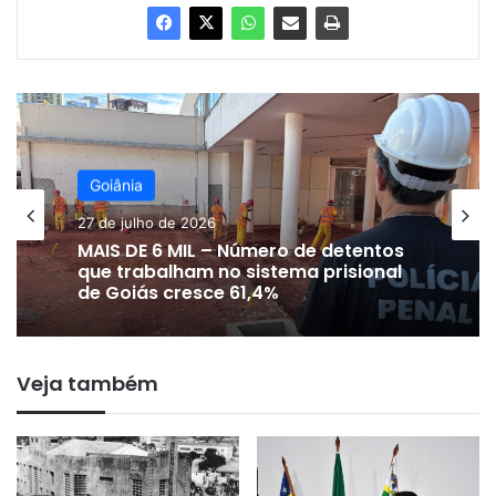
Goiânia
23 de julho de 2026
Goiânia
SEGURANÇA PÚBLICA – Mortes por
27 de julho de 2026
crimes violentos caem quase 65%
em Goiás entre 2015 e 2025
Veja também
MAIS DE 6 MIL – Número de detentos
que trabalham no sistema prisional
de Goiás cresce 61,4%