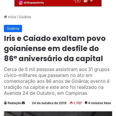
Início
|
Goiânia
Goiânia
Iris e Caiado exaltam povo
goianiense em desfile do
86° aniversário da capital
Cerca de 5 mil pessoas assistiram aos 31 grupos
cívico-militares que passaram no ato em
comemoração aos 86 anos de Goiânia; evento é
tradição na capital e este ano foi realizado na
Avenida 24 de Outubro, em Campinas
Redação
M
24 de outubro de 2019
1.707
4 minutos lidos
a
n