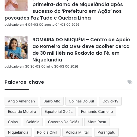
primeira-dama de Niquelândia após
sucesso do ‘Prefeitura em Ação’ nos
povoados Faz Tudo e Quebra Linha
publicado em 4 04-03:00 agosto 04-03:00 2026
ROMARIA DO MUQUÉM – Centro de Apoio
ao Romeiro da OVG deve acolher cerca
de 30 mil fiéis na Rodovia da Fé, em
Niquelândia
publicado em 30 30-03:00 julho 30-03:00 2026
Palavras-chave
Anglo American
Barro Alto
Colinas Do Sul
Covid-19
Eduardo Moreira
Equatorial Goiás
Fernando Carneiro
Goiás
Goiânia
Governo De Goiás
Mara Rosa
Niquelândia
Polícia Civil
Polícia Militar
Porangatu