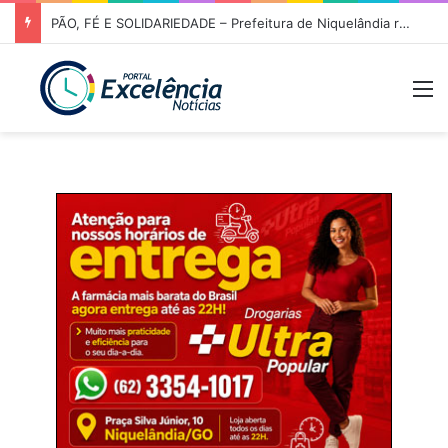
PÃO, FÉ E SOLIDARIEDADE – Prefeitura de Niquelândia recebe romeiros com forte estrutura de apoio na caminhada rumo ao Muquém
M