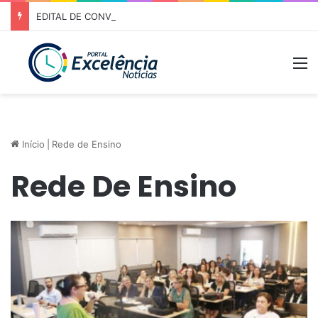
EDITAL DE CONVOCAÇÃO – ASSEMBLEIA GERAL ORDINÁRIA 01/2026 – ASSOCIAÇÃO DOS CORREDORES DE NIQUELÂNDIA (ACN)
M
Início
|
Rede de Ensino
Rede De Ensino