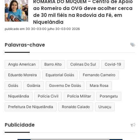
ROMARIA DO MUQUÉM – Centro de Apoio
ao Romeiro da OVG deve acolher cerca
de 30 mil fiéis na Rodovia da Fé, em
Niquelândia
publicado em 30 30-03:00 julho 30-03:00 2026
Palavras-chave
Anglo American
Barro Alto
Colinas Do Sul
Covid-19
Eduardo Moreira
Equatorial Goiás
Fernando Carneiro
Goiás
Goiânia
Governo De Goiás
Mara Rosa
Niquelândia
Polícia Civil
Polícia Militar
Porangatu
Prefeitura De Niquelândia
Ronaldo Caiado
Uruaçu
Publicidade