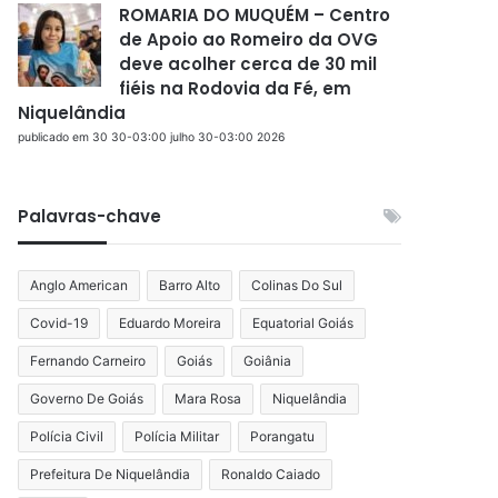
ROMARIA DO MUQUÉM – Centro
de Apoio ao Romeiro da OVG
deve acolher cerca de 30 mil
fiéis na Rodovia da Fé, em
Niquelândia
publicado em 30 30-03:00 julho 30-03:00 2026
Palavras-chave
Anglo American
Barro Alto
Colinas Do Sul
Covid-19
Eduardo Moreira
Equatorial Goiás
Fernando Carneiro
Goiás
Goiânia
Governo De Goiás
Mara Rosa
Niquelândia
Polícia Civil
Polícia Militar
Porangatu
Prefeitura De Niquelândia
Ronaldo Caiado