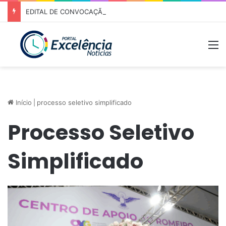
EDITAL DE CONVOCAÇÃO – ASSEMBLEIA GERAL ORDINÁRIA 01/2026 – ASSOCIAÇÃO DOS CORREDORES DE NIQUELÂNDIA (ACN)
M
Início
|
processo seletivo simplificado
Processo Seletivo
Simplificado