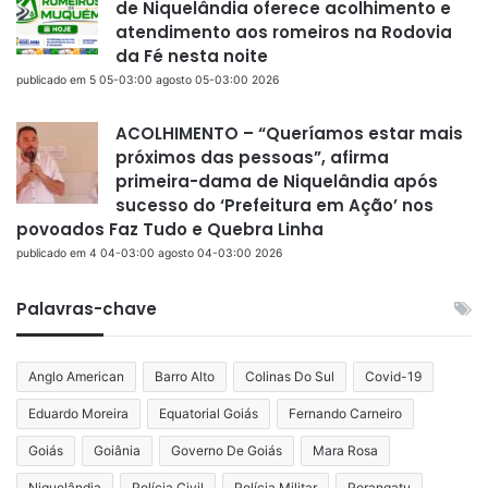
de Niquelândia oferece acolhimento e
atendimento aos romeiros na Rodovia
da Fé nesta noite
publicado em 5 05-03:00 agosto 05-03:00 2026
ACOLHIMENTO – “Queríamos estar mais
próximos das pessoas”, afirma
primeira-dama de Niquelândia após
sucesso do ‘Prefeitura em Ação’ nos
povoados Faz Tudo e Quebra Linha
publicado em 4 04-03:00 agosto 04-03:00 2026
Palavras-chave
Anglo American
Barro Alto
Colinas Do Sul
Covid-19
Eduardo Moreira
Equatorial Goiás
Fernando Carneiro
Goiás
Goiânia
Governo De Goiás
Mara Rosa
Niquelândia
Polícia Civil
Polícia Militar
Porangatu