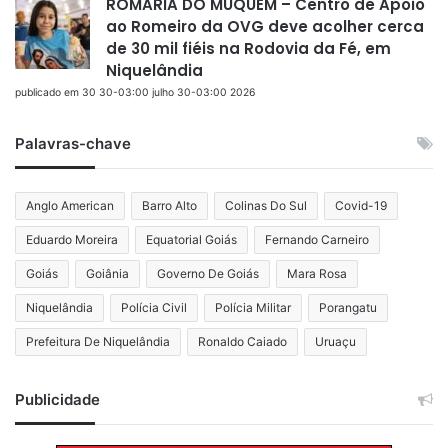
ROMARIA DO MUQUÉM – Centro de Apoio
ao Romeiro da OVG deve acolher cerca
de 30 mil fiéis na Rodovia da Fé, em
Niquelândia
publicado em 30 30-03:00 julho 30-03:00 2026
Palavras-chave
Anglo American
Barro Alto
Colinas Do Sul
Covid-19
Eduardo Moreira
Equatorial Goiás
Fernando Carneiro
Goiás
Goiânia
Governo De Goiás
Mara Rosa
Niquelândia
Polícia Civil
Polícia Militar
Porangatu
Prefeitura De Niquelândia
Ronaldo Caiado
Uruaçu
Publicidade