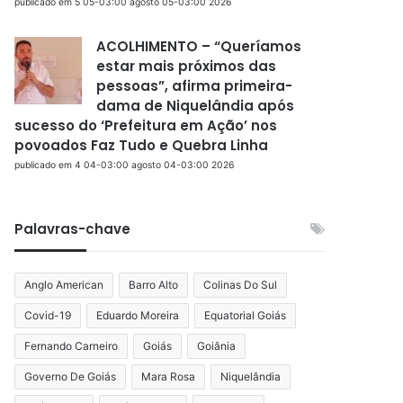
publicado em 5 05-03:00 agosto 05-03:00 2026
ACOLHIMENTO – “Queríamos
estar mais próximos das
pessoas”, afirma primeira-
dama de Niquelândia após
sucesso do ‘Prefeitura em Ação’ nos
povoados Faz Tudo e Quebra Linha
publicado em 4 04-03:00 agosto 04-03:00 2026
Palavras-chave
Anglo American
Barro Alto
Colinas Do Sul
Covid-19
Eduardo Moreira
Equatorial Goiás
Fernando Carneiro
Goiás
Goiânia
Governo De Goiás
Mara Rosa
Niquelândia