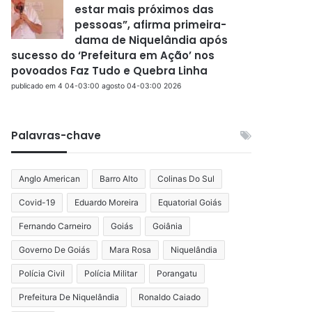
estar mais próximos das
pessoas”, afirma primeira-
dama de Niquelândia após
sucesso do ‘Prefeitura em Ação’ nos
povoados Faz Tudo e Quebra Linha
publicado em 4 04-03:00 agosto 04-03:00 2026
Palavras-chave
Anglo American
Barro Alto
Colinas Do Sul
Covid-19
Eduardo Moreira
Equatorial Goiás
Fernando Carneiro
Goiás
Goiânia
Governo De Goiás
Mara Rosa
Niquelândia
Polícia Civil
Polícia Militar
Porangatu
Prefeitura De Niquelândia
Ronaldo Caiado