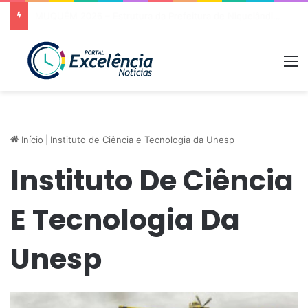
ACOLHIMENTO – “Queríamos estar mais próximos das pessoas”, afirma primeira-dama de Niquelândia após sucesso do ‘Prefeitura em Ação’ nos povoados Faz Tudo e Quebra Linha
M
Início
|
Instituto de Ciência e Tecnologia da Unesp
Instituto De Ciência
E Tecnologia Da
Unesp