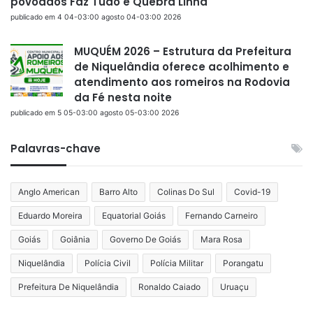
povoados Faz Tudo e Quebra Linha
publicado em 4 04-03:00 agosto 04-03:00 2026
MUQUÉM 2026 – Estrutura da Prefeitura
de Niquelândia oferece acolhimento e
atendimento aos romeiros na Rodovia
da Fé nesta noite
publicado em 5 05-03:00 agosto 05-03:00 2026
Palavras-chave
Anglo American
Barro Alto
Colinas Do Sul
Covid-19
Eduardo Moreira
Equatorial Goiás
Fernando Carneiro
Goiás
Goiânia
Governo De Goiás
Mara Rosa
Niquelândia
Polícia Civil
Polícia Militar
Porangatu
Prefeitura De Niquelândia
Ronaldo Caiado
Uruaçu